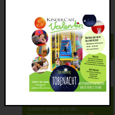
mehr erfahren
Alle Gäste werden von uns
platziert.
mehr erfahren
Kindergeburtstage sehen bei uns
so aus, dass die Kinder mit ihren
Gästen toben und die
Erwachsenen entspannen
…