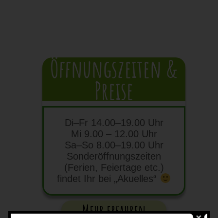
Öffnungszeiten &
Preise
Di–Fr 14.00–19.00 Uhr
Mi 9.00 – 12.00 Uhr
Sa–So 8.00–19.00 Uhr
Sonderöffnungszeiten
(Ferien, Feiertage etc.)
findet Ihr bei „Akuelles“
Mehr erfahren