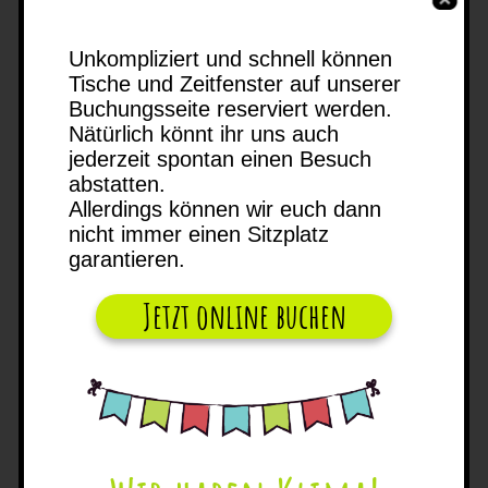
Aktuelles
Unkompliziert und schnell können
Tische und Zeitfenster auf unserer
Buchungsseite reserviert werden.
Nätürlich könnt ihr uns auch
In den Sommerferien
jederzeit spontan einen Besuch
Mo 12-19 Uhr
abstatten.
Di-Fr 9-19 Uhr
Allerdings können wir euch dann
Sa-So 8-19 Uhr
nicht immer einen Sitzplatz
garantieren.
für Euch
geöffnet
Jetzt online buchen
bitte Zeitfenster beachten
mehr erfahren
Geburtstags- &